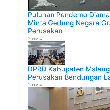
Puluhan Pendemo Diaman
Minta Gedung Negara Gra
Perusakan
1 bulan lalu
DPRD Kabupaten Malang
Perusakan Bendungan La
1 bulan lalu