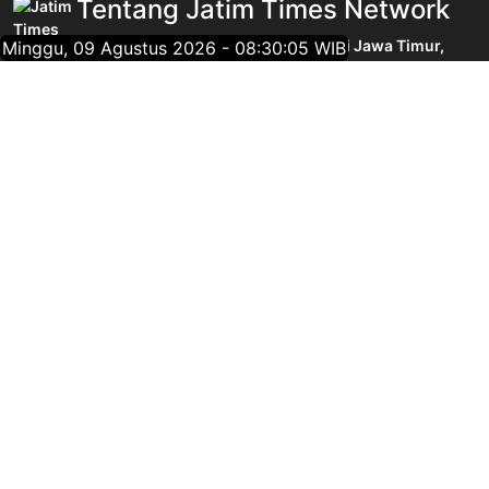
Tentang Jatim Times Network
Media Online Mainstream Pertama di Jawa Timur,
Minggu, 09 Agustus 2026 - 08:30:05 WIB
menyajikan info berita Jawa Timur yang membangun,
menginspirasi, dan berpositif thinking berdasarkan
jurnalisme positif.
Follow Jatim Times Network
@jatimtimescom
jatimtimes.com
@jatimtimes
@jatimtimes
TENTANG KAMI
REDAKSI
INFO IKLAN
KEBIJAKAN DATA PRIBADI
PMC
POLICY
NETWORK
NEW DESIGN DEVELOPMENT BY
JTN DEV