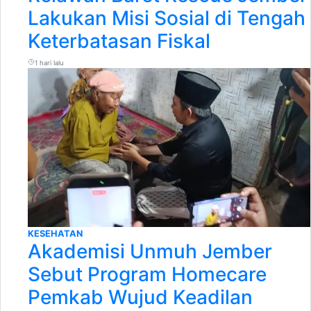
Lakukan Misi Sosial di Tengah
Keterbatasan Fiskal
1 hari lalu
KESEHATAN
Akademisi Unmuh Jember
Sebut Program Homecare
Pemkab Wujud Keadilan