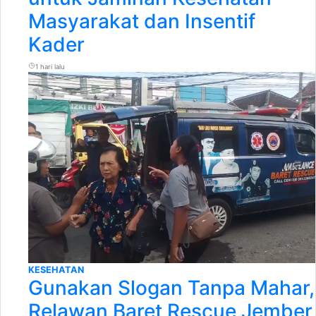
Masyarakat dan Insentif
Kader
1 hari lalu
KESEHATAN
Gunakan Slogan Tanpa Mahar,
Relawan Baret Rescue Jember