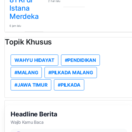
2 hari lalu
Istana
Merdeka
6 jam lalu
Topik Khusus
WAHYU HIDAYAT
#PENDIDIKAN
#MALANG
#PILKADA MALANG
#JAWA TIMUR
#PILKADA
Headline Berita
Wajib Kamu Baca