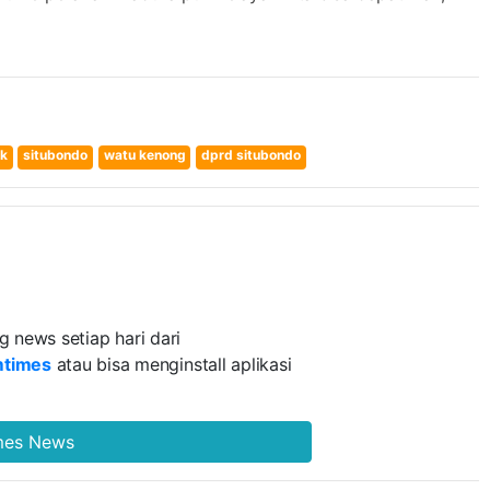
ak
situbondo
watu kenong
dprd situbondo
g news setiap hari dari
mtimes
atau bisa menginstall aplikasi
imes News