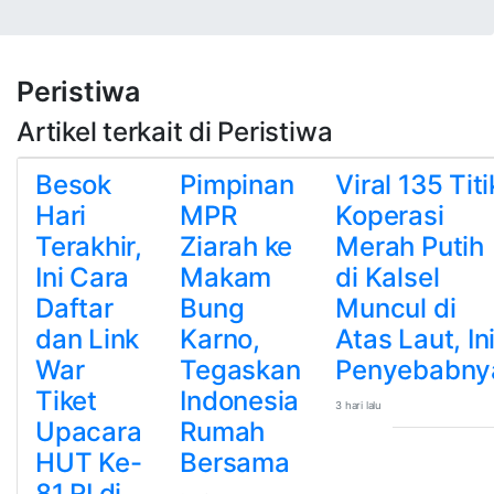
Peristiwa
Artikel terkait di Peristiwa
Besok
Pimpinan
Viral 135 Titi
Hari
MPR
Koperasi
Terakhir,
Ziarah ke
Merah Putih
Ini Cara
Makam
di Kalsel
Daftar
Bung
Muncul di
dan Link
Karno,
Atas Laut, In
War
Tegaskan
Penyebabny
Tiket
Indonesia
3 hari lalu
Upacara
Rumah
HUT Ke-
Bersama
81 RI di