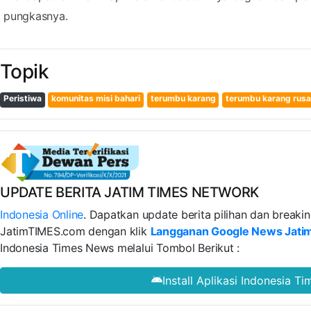
pungkasnya.
Topik
Peristiwa
komunitas misi bahari
terumbu karang
terumbu karang rus
UPDATE BERITA JATIM TIMES NETWORK
Indonesia Online
. Dapatkan update berita pilihan dan breakin
JatimTIMES.com dengan klik
Langganan Google News Jati
Indonesia Times News melalui Tombol Berikut :
Install Aplikasi Indonesia T