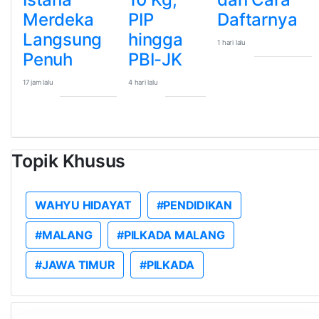
Merdeka
PIP
Daftarnya
Langsung
hingga
1 hari lalu
Penuh
PBI-JK
17 jam lalu
4 hari lalu
Topik Khusus
WAHYU HIDAYAT
#PENDIDIKAN
#MALANG
#PILKADA MALANG
#JAWA TIMUR
#PILKADA