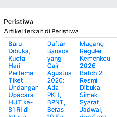
Peristiwa
Artikel terkait di Peristiwa
Baru
Daftar
Magang
Dibuka,
Bansos
Reguler
Kuota
yang
Kemenkeu
Hari
Cair
2026
Pertama
Agustus
Batch 2
Tiket
2026:
Resmi
Undangan
Ada
Dibuka,
Upacara
PKH,
Simak
HUT ke-
BPNT,
Syarat,
81 RI di
Beras
Jadwal,
Istana
10 Kg,
dan Cara