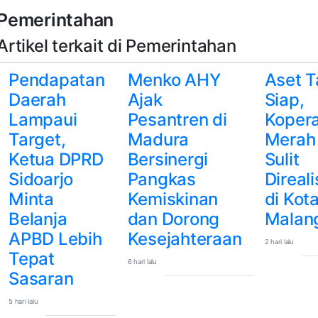
Pemerintahan
Artikel terkait di Pemerintahan
Pendapatan
Menko AHY
Aset T
Daerah
Ajak
Siap,
Lampaui
Pesantren di
Kopera
Target,
Madura
Merah 
Ketua DPRD
Bersinergi
Sulit
Sidoarjo
Pangkas
Direal
Minta
Kemiskinan
di Kot
Belanja
dan Dorong
Malan
APBD Lebih
Kesejahteraan
2 hari lalu
Tepat
6 hari lalu
Sasaran
5 hari lalu